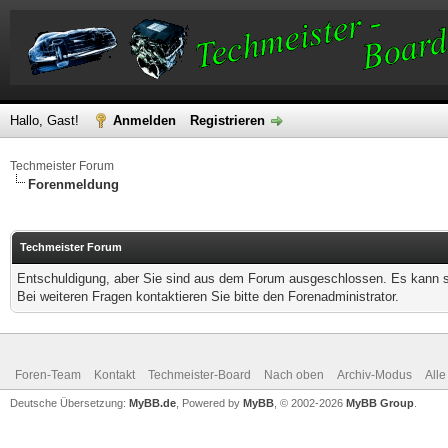
Hallo, Gast!
Anmelden
Registrieren
Techmeister Forum
Forenmeldung
Techmeister Forum
Entschuldigung, aber Sie sind aus dem Forum ausgeschlossen. Es kann se
Bei weiteren Fragen kontaktieren Sie bitte den Forenadministrator.
Foren-Team
Kontakt
Techmeister-Board
Nach oben
Archiv-Modus
Alle
Deutsche Übersetzung:
MyBB.de
, Powered by
MyBB
, © 2002-2026
MyBB Group
.