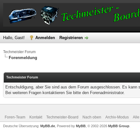
Hallo, Gast!
Anmelden
Registrieren
Techmeister Forum
Forenmeldung
Techmeister Forum
Entschuldigung, aber Sie sind aus dem Forum ausgeschlossen. Es kann se
Bei weiteren Fragen kontaktieren Sie bitte den Forenadministrator.
Foren-Team
Kontakt
Techmeister-Board
Nach oben
Archiv-Modus
Alle
Deutsche Übersetzung:
MyBB.de
, Powered by
MyBB
, © 2002-2026
MyBB Group
.